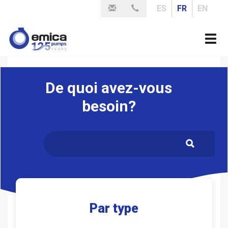
Aller
ES
FR
EN
au
contenu
Togg
principal
navi
De quoi avez-vous
besoin?
.
Par type