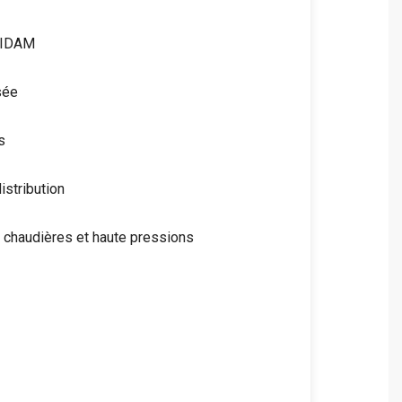
 IDAM
sée
s
istribution
 chaudières et haute pressions