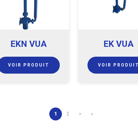
EKN VUA
EK VUA
VOIR PRODUIT
VOIR PRODUI
Page
1
Page
2
Page
>
Dernière
»
courante
suivante
page