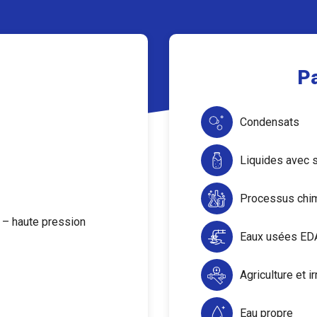
Pa
Condensats
Liquides avec 
Processus chim
 – haute pression
Eaux usées ED
Agriculture et ir
Eau propre