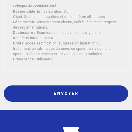
Politique de confidentialité
Responsable
: Emica Bombas, S.L.
Objet
: Gestion des requêtes et des requêtes effectuées.
Légitimation
: Consentement obtenu, intérêt légitime et respect
des réglementations.
Destinataires
: Fournisseurs de services tiers, y compris les
transferts internationaux.
Droits
: accès, rectification, suppression, limitation du
traitement, portabilité des données ou opposition, y compris
opposition à des décisions individuelles automatisées.
Provenance
: Utilisateur.
ENVOYER