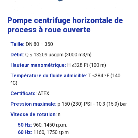
Pompe centrifuge horizontale de
process à roue ouverte
Taille:
DN 80 ÷ 350
Débit:
Q ≤ 13209 usgpm (3000 m3/h)
Hauteur manométrique:
H ≤328 Ft (100 m)
Température du fluide admisible:
T ≤284 ºF (140
ºC)
Certificats:
ATEX
Pression maximale:
p 150 (230) PSI - 10,3 (15,9) bar
Vitesse de rotation:
n
50 Hz:
960, 1450 r.p.m.
60 Hz:
1160, 1750 r.p.m.