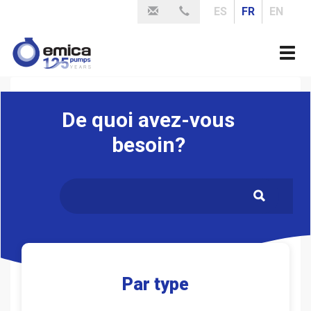
Aller
ES
FR
EN
au
contenu
Togg
principal
navi
De quoi avez-vous
besoin?
.
Par type