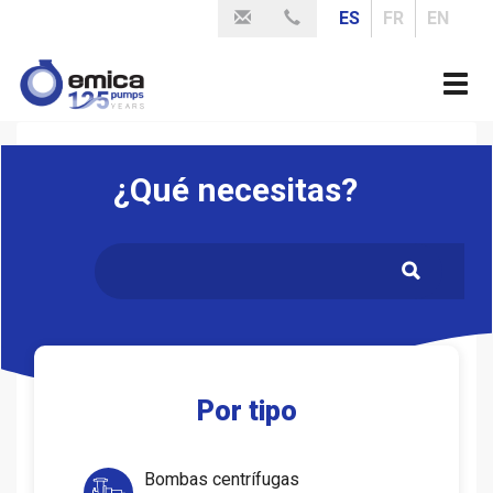
Pasar
ES
FR
EN
al
contenido
Togg
principal
navi
¿Qué necesitas?
.
Por tipo
Bombas centrífugas