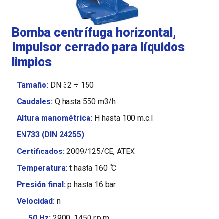
Bomba centrífuga horizontal,
Impulsor cerrado para líquidos
limpios
Tamaño:
DN 32 ÷ 150
Caudales:
Q hasta 550 m3/h
Altura manométrica:
H hasta 100 m.c.l.
EN733 (DIN 24255)
Certificados:
2009/125/CE, ATEX
Temperatura:
t hasta 160 ̊C
Presión final:
p hasta 16 bar
Velocidad:
n
50 Hz:
2900, 1450 r.p.m.