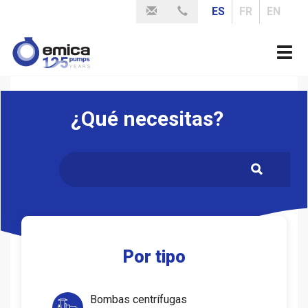
Pasar
ES
FR
EN
al
contenido
Togg
principal
navi
¿Qué necesitas?
.
Por tipo
Bombas centrífugas