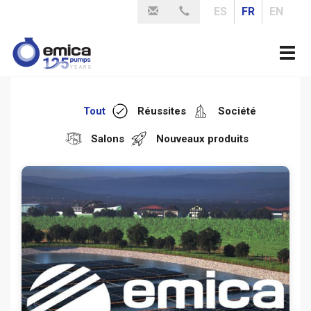
Aller
ES
FR
EN
au
contenu
Togg
principal
navi
Tout
Réussites
Société
Salons
Nouveaux produits