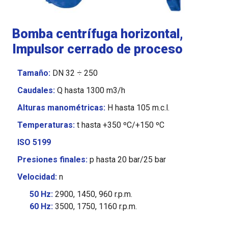
Bomba centrífuga horizontal,
Impulsor cerrado de proceso
Tamaño:
DN 32 ÷ 250
Caudales:
Q hasta 1300 m3/h
Alturas manométricas:
H hasta 105 m.c.l.
Temperaturas:
t hasta +350 ºC/+150 ºC
ISO 5199
Presiones finales:
p hasta 20 bar/25 bar
Velocidad:
n
50 Hz:
2900, 1450, 960 r.p.m.
60 Hz:
3500, 1750, 1160 r.p.m.